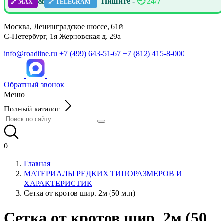
&
Пишите -
🕘 24/7
🔗 MAX
🔗 TELEGRAM
Москва, Ленинградское шоссе, 61й
С-Петербург, 1я Жерновская д. 29а
info@roadline.ru
+7 (499) 643-51-67
+7 (812) 415-8-000
Обратный звонок
Меню
Полный каталог
0
Главная
МАТЕРИАЛЫ РЕДКИХ ТИПОРАЗМЕРОВ И
ХАРАКТЕРИСТИК
Сетка от кротов шир. 2м (50 м.п)
Сетка от кротов шир. 2м (50