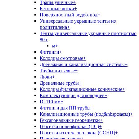
Трапы уличные+
Бетонные лотки+
Поверхностный водоотвод+
Универсальные укрывные тенты из
полиэтилена+
Тенты универсальные укрывные плотностью
80 г
м+
Фитинги+
Колодцы смотровые+
Дренажная и канализационная системы+
Трубы питьевые+
Люки+
Дренажные трубы+
Колодцы фильтрационные конические+
Комплектующие для колодцев+
D. 110 мм+
Фитинги для ПП трубы+
Канализационные трубы (под&nbsp;заезд)+
Гексагональные георешетки+
Геосетка полиэфирная (ПС)+
Геосетка из стекловолокна (ССНП)+
Парниковая пленка+