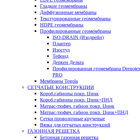
Гладкие геомембраны
Диффузионные мембраны
Текстурированные геомембраны
HDPE геомембраны
Профилированные геомембраны
ISO-DRAIN (Изодрейн)
Плантер
Изостуд
Тефонд
Деркен Дельта
Профилированная геомембрана Drenote
PRO
Мембраны Tegola
СЕТЧАТЫЕ КОНСТРУКЦИИ
Короб.габионы покр. Цинк
Короб.габионы покр. Цинк+ПНД
Матрас-тюфяч. габион покр. Цинк
Матрас-тюфяч. габион покр. Цинк+ПНД
Сетки проволочные крученые
Вязка для сетчатых конструкций
ГАЗОННАЯ РЕШЕТКА
Бетонная газонная решетка