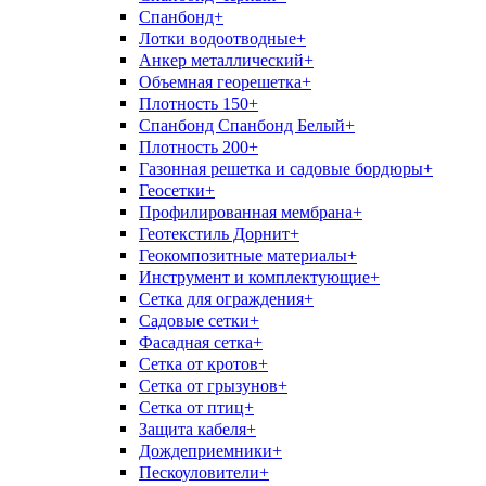
Спанбонд+
Лотки водоотводные+
Анкер металлический+
Объемная георешетка+
Плотность 150+
Спанбонд Спанбонд Белый+
Плотность 200+
Газонная решетка и садовые бордюры+
Геосетки+
Профилированная мембрана+
Геотекстиль Дорнит+
Геокомпозитные материалы+
Инструмент и комплектующие+
Сетка для ограждения+
Садовые сетки+
Фасадная сетка+
Сетка от кротов+
Сетка от грызунов+
Сетка от птиц+
Защита кабеля+
Дождеприемники+
Пескоуловители+